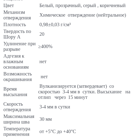
Цвет
Белый, прозрачный, серый , коричневый
Механизм
Химическое отверждение (нейтральное)
отверждения
Плотность
0,98±0,03 г/см³
Твердость по
20
Шору А
Удлинение при
≥400%
разрыве
Адгезия к
влажным
нет
основаниям
Возможность
нет
окрашивания
Вулканизируется (затвердевает) со
Время
скоростью 3-4 мм в сутки. Высыхание на
высыхания
отлип через 15 минут
Скорость
3-4 мм в сутки
отверждения
Максимальная
30 мм
ширина шва
Температура
от +5°С до +40°С
применения